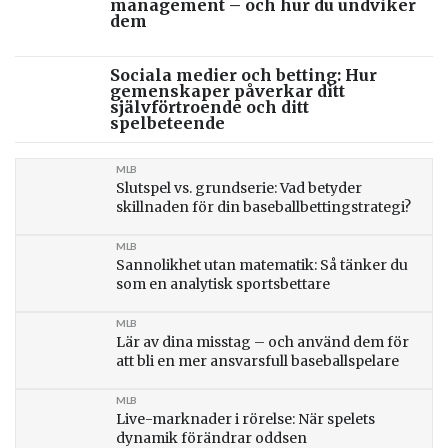
management – och hur du undviker
dem
Sociala medier och betting: Hur
gemenskaper påverkar ditt
självförtroende och ditt
spelbeteende
MLB
Slutspel vs. grundserie: Vad betyder
skillnaden för din baseballbettingstrategi?
MLB
Sannolikhet utan matematik: Så tänker du
som en analytisk sportsbettare
MLB
Lär av dina misstag – och använd dem för
att bli en mer ansvarsfull baseballspelare
MLB
Live-marknader i rörelse: När spelets
dynamik förändrar oddsen