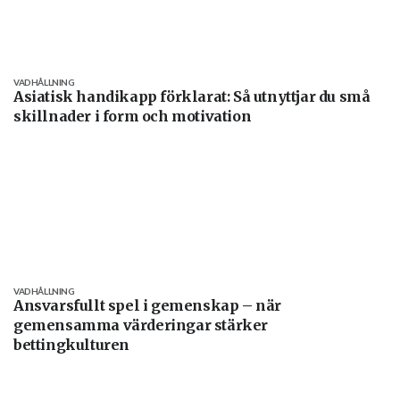
VADHÅLLNING
Asiatisk handikapp förklarat: Så utnyttjar du små
skillnader i form och motivation
VADHÅLLNING
Ansvarsfullt spel i gemenskap – när
gemensamma värderingar stärker
bettingkulturen