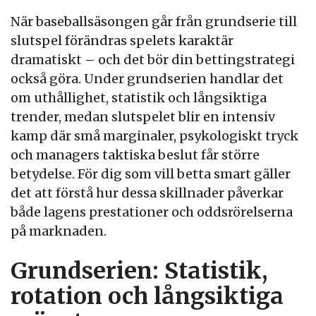
När baseballsäsongen går från grundserie till
slutspel förändras spelets karaktär
dramatiskt – och det bör din bettingstrategi
också göra. Under grundserien handlar det
om uthållighet, statistik och långsiktiga
trender, medan slutspelet blir en intensiv
kamp där små marginaler, psykologiskt tryck
och managers taktiska beslut får större
betydelse. För dig som vill betta smart gäller
det att förstå hur dessa skillnader påverkar
både lagens prestationer och oddsrörelserna
på marknaden.
Grundserien: Statistik,
rotation och långsiktiga