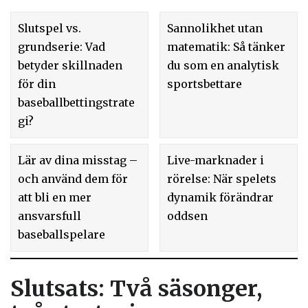
Slutspel vs.
Sannolikhet utan
grundserie: Vad
matematik: Så tänker
betyder skillnaden
du som en analytisk
för din
sportsbettare
baseballbettingstrate
gi?
Lär av dina misstag –
Live-marknader i
och använd dem för
rörelse: När spelets
att bli en mer
dynamik förändrar
ansvarsfull
oddsen
baseballspelare
Slutsats: Två säsonger,