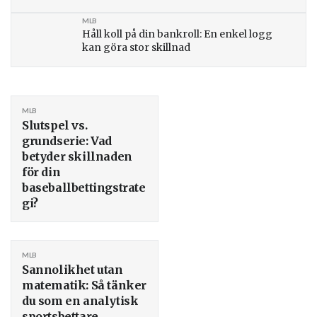
MLB
Håll koll på din bankroll: En enkel logg
kan göra stor skillnad
MLB
Slutspel vs.
grundserie: Vad
betyder skillnaden
för din
baseballbettingstrate
gi?
MLB
Sannolikhet utan
matematik: Så tänker
du som en analytisk
sportsbettare