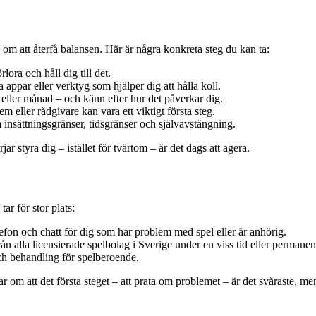
an om att återfå balansen. Här är några konkreta steg du kan ta:
ora och håll dig till det.
ppar eller verktyg som hjälper dig att hålla koll.
 eller månad – och känn efter hur det påverkar dig.
 eller rådgivare kan vara ett viktigt första steg.
nsättningsgränser, tidsgränser och självavstängning.
jar styra dig – istället för tvärtom – är det dags att agera.
ar för stor plats:
fon och chatt för dig som har problem med spel eller är anhörig.
rån alla licensierade spelbolag i Sverige under en viss tid eller permanen
 behandling för spelberoende.
ar om att det första steget – att prata om problemet – är det svåraste, m