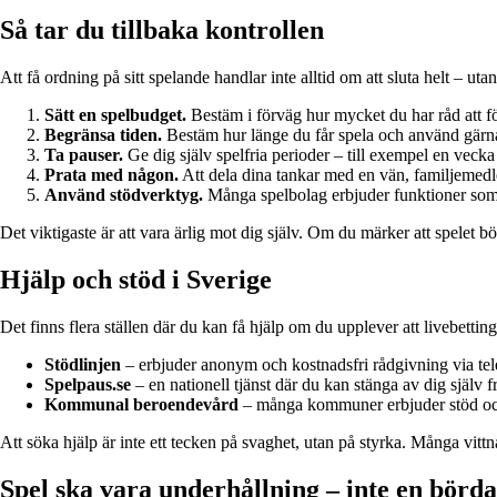
Så tar du tillbaka kontrollen
Att få ordning på sitt spelande handlar inte alltid om att sluta helt – ut
Sätt en spelbudget.
Bestäm i förväg hur mycket du har råd att förl
Begränsa tiden.
Bestäm hur länge du får spela och använd gärna a
Ta pauser.
Ge dig själv spelfria perioder – till exempel en vecka
Prata med någon.
Att dela dina tankar med en vän, familjemedlem
Använd stödverktyg.
Många spelbolag erbjuder funktioner som i
Det viktigaste är att vara ärlig mot dig själv. Om du märker att spelet bör
Hjälp och stöd i Sverige
Det finns flera ställen där du kan få hjälp om du upplever att livebetting t
Stödlinjen
– erbjuder anonym och kostnadsfri rådgivning via tele
Spelpaus.se
– en nationell tjänst där du kan stänga av dig själv f
Kommunal beroendevård
– många kommuner erbjuder stöd och
Att söka hjälp är inte ett tecken på svaghet, utan på styrka. Många vittn
Spel ska vara underhållning – inte en börda