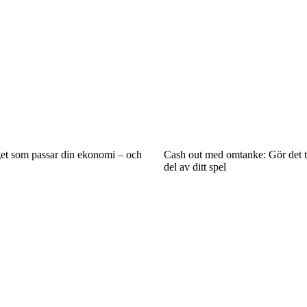
et som passar din ekonomi – och
Cash out med omtanke: Gör det til
del av ditt spel