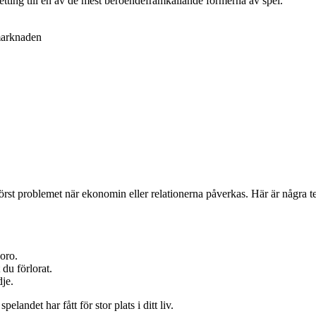
tting till en av de mest beroendeframkallande formerna av spel.
marknaden
 först problemet när ekonomin eller relationerna påverkas. Här är några
 oro.
 du förlorat.
je.
landet har fått för stor plats i ditt liv.