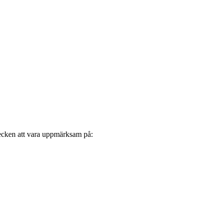
 tecken att vara uppmärksam på: