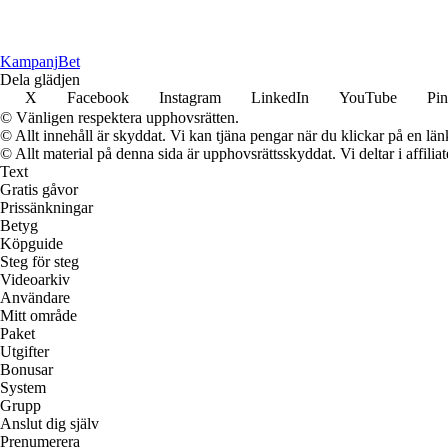
Kampanj
Bet
Dela glädjen
X
Facebook
Instagram
LinkedIn
YouTube
Pin
© Vänligen respektera upphovsrätten.
© Allt innehåll är skyddat. Vi kan tjäna pengar när du klickar på en län
© Allt material på denna sida är upphovsrättsskyddat. Vi deltar i affilia
Text
Gratis gåvor
Prissänkningar
Betyg
Köpguide
Steg för steg
Videoarkiv
Användare
Mitt område
Paket
Utgifter
Bonusar
System
Grupp
Anslut dig själv
Prenumerera