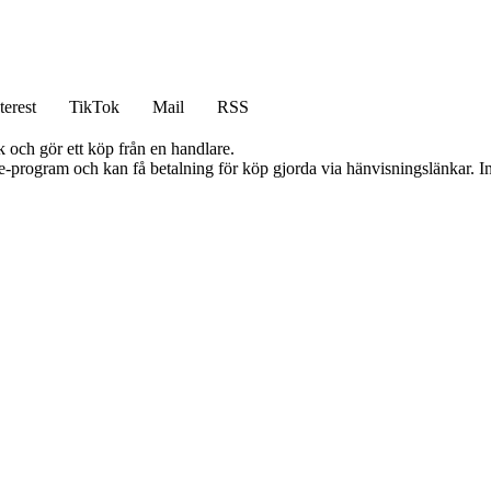
terest
TikTok
Mail
RSS
k och gör ett köp från en handlare.
te-program och kan få betalning för köp gjorda via hänvisningslänkar. Inn