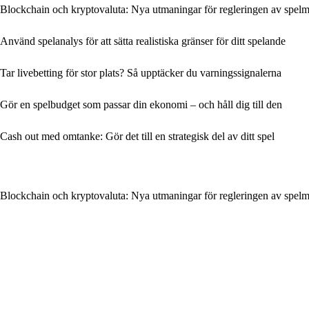
Blockchain och kryptovaluta: Nya utmaningar för regleringen av spel
Använd spelanalys för att sätta realistiska gränser för ditt spelande
Tar livebetting för stor plats? Så upptäcker du varningssignalerna
Gör en spelbudget som passar din ekonomi – och håll dig till den
Cash out med omtanke: Gör det till en strategisk del av ditt spel
Blockchain och kryptovaluta: Nya utmaningar för regleringen av spel