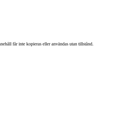
ehåll får inte kopieras eller användas utan tillstånd.