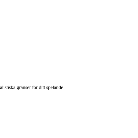
alistiska gränser för ditt spelande