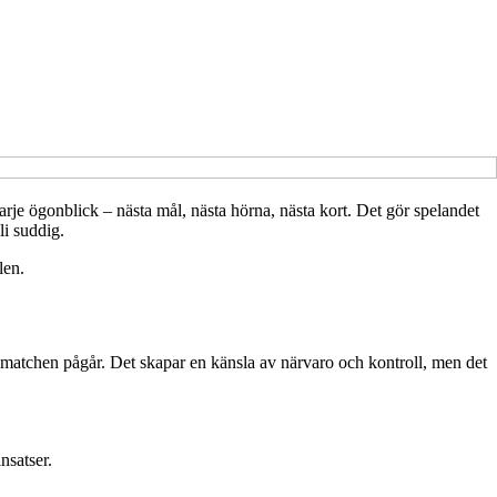
arje ögonblick – nästa mål, nästa hörna, nästa kort. Det gör spelandet
li suddig.
len.
an matchen pågår. Det skapar en känsla av närvaro och kontroll, men det
nsatser.